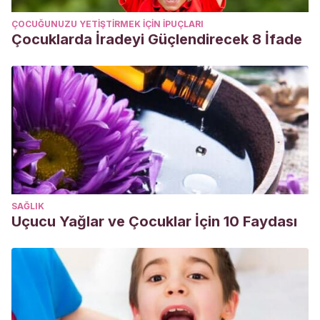
ÇOCUĞUNUZU YETIŞTIRMEK IÇIN IPUÇLARI
Çocuklarda İradeyi Güçlendirecek 8 İfade
SAĞLIK
Uçucu Yağlar ve Çocuklar İçin 10 Faydası