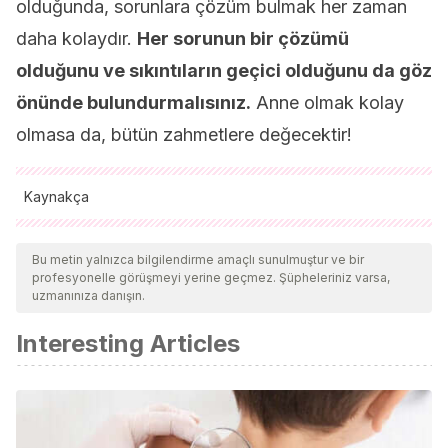
olduğunda, sorunlara çözüm bulmak her zaman
daha kolaydır.
Her sorunun bir çözümü
olduğunu ve sıkıntıların geçici olduğunu da göz
önünde bulundurmalısınız.
Anne olmak kolay
olmasa da, bütün zahmetlere değecektir!
Kaynakça
Tüm alıntı yapılan kaynaklar, kalitelerini, güvenilirliklerini,
güncelliklerini ve geçerliliklerini sağlamak için ekibimiz
Bu metin yalnızca bilgilendirme amaçlı sunulmuştur ve bir
profesyonelle görüşmeyi yerine geçmez. Şüpheleriniz varsa,
tarafından derinlemesine incelendi. Bu makalenin bibliyografisi
uzmanınıza danışın.
güvenilir ve akademik veya bilimsel doğruluğa sahip olarak
Interesting Articles
kabul edildi.
Evans, M., Vicuña, M., & Marín, R.
(2003). Depresión
postparto realidad en el sistema público de atención de
salud.
Revista chilena de obstetricia y ginecología
,
68
(6),