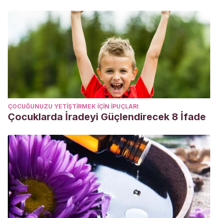
ÇOCUĞUNUZU YETIŞTIRMEK IÇIN IPUÇLARI
Çocuklarda İradeyi Güçlendirecek 8 İfade