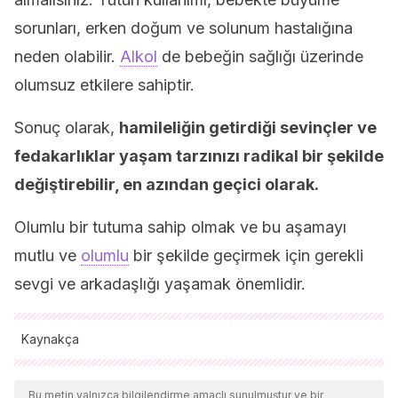
sorunları, erken doğum ve solunum hastalığına
neden olabilir.
Alkol
de bebeğin sağlığı üzerinde
olumsuz etkilere sahiptir.
Sonuç olarak,
hamileliğin getirdiği sevinçler ve
fedakarlıklar yaşam tarzınızı radikal bir şekilde
değiştirebilir, en azından geçici olarak.
Olumlu bir tutuma sahip olmak ve bu aşamayı
mutlu ve
olumlu
bir şekilde geçirmek için gerekli
sevgi ve arkadaşlığı yaşamak önemlidir.
Kaynakça
Tüm alıntı yapılan kaynaklar, kalitelerini, güvenilirliklerini,
güncelliklerini ve geçerliliklerini sağlamak için ekibimiz
Bu metin yalnızca bilgilendirme amaçlı sunulmuştur ve bir