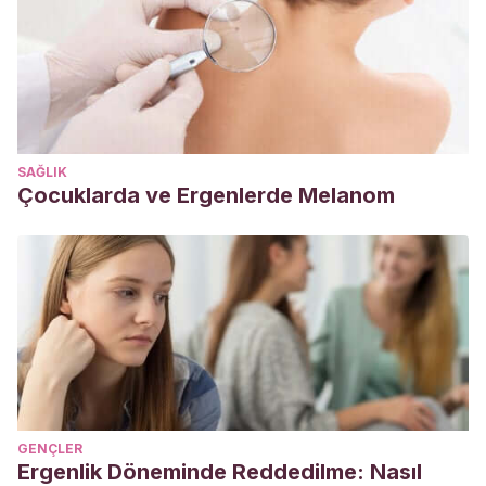
promover la autonomía en niños de cero a cinco
años
(Bachelor’s thesis, Quito, 2014).
http://repositorio.usfq.edu.ec/handle/23000/3152
Hainstock, E.
(2013). Teaching Montessori in the home:
The Pre-School years.Toronto: Random House.
SAĞLIK
Montessori, M.
(2013). Metode Montessori.
Jogjakarta:
Çocuklarda ve Ergenlerde Melanom
Pustaka Pelajar
.
Pitamic, M.
(2004). Teach me to do it myself: Montessori
activities for you and your child. New York: Barron ́s
Educational Series, Inc.
Seldin, T. & Epstein, P.
(2003). The Montessori way.
Florida: Todd Allen Printing Co.Inc.
Valdebenito, P. E., Profesora, V., Claudia, I. :, Bocaz, S.,
Campos, R., Ramo, O., & Loyola
, : (2003). METODO
GENÇLER
MARIA MONTESSORI.
Instituto Profesional Luis Galdames
.
Ergenlik Döneminde Reddedilme: Nasıl