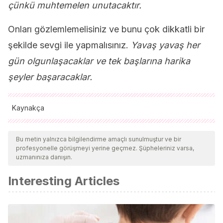
çünkü muhtemelen unutacaktır.
Onları gözlemlemelisiniz ve bunu çok dikkatli bir
şekilde sevgi ile yapmalısınız.
Yavaş yavaş her
gün olgunlaşacaklar ve tek başlarına harika
şeyler başaracaklar.
Kaynakça
Tüm alıntı yapılan kaynaklar, kalitelerini, güvenilirliklerini,
güncelliklerini ve geçerliliklerini sağlamak için ekibimiz
Bu metin yalnızca bilgilendirme amaçlı sunulmuştur ve bir
profesyonelle görüşmeyi yerine geçmez. Şüpheleriniz varsa,
tarafından derinlemesine incelendi. Bu makalenin bibliyografisi
uzmanınıza danışın.
güvenilir ve akademik veya bilimsel doğruluğa sahip olarak
Interesting Articles
kabul edildi.
Campos, O., & Claudia, R.
(2003). Método Montessori.
Psicopedagogía II Semestre
.
Febres-Cordero Intriago, I. M.
(2014).
La importancia de