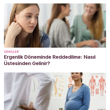
Ramos Valverde, P., Rivera de los Santos, F. J., &
Moreno Rodríguez, M. D. C.
(2010). Diferencias de sexo
en imagen corporal, control de peso e Índice de Masa
Corporal de los adolescentes españoles.
Psicothema, 22
(1), 77-83
.
https://idus.us.es/handle/11441/33756;jsessionid=96B7D7
Gonçalves Câmara, S., & Bedin Tomasi, L. M.
(2015).
GENÇLER
Bienestar, salud e imagen corporal de adolescentes
Ergenlik Döneminde Reddedilme: Nasıl
brasileros: la importancia de los contextos familiares, de
Üstesinden Gelinir?
amistad y escolar.
Universitas psychologica
,
14
(4), 1399-
1409.
http://www.scielo.org.co/scielo.php?pid=S1657-
92672015000400019&script=sci_abstract&tlng=en
Caño, A. y Rodríguez, C.
(2012). Autoestima en la
adolescencia: análisis y estrategias de intervención.
International Journal of Psycholgy and Psychological
Therapy,
12, 3. Facultad de Psicología. España: Málaga