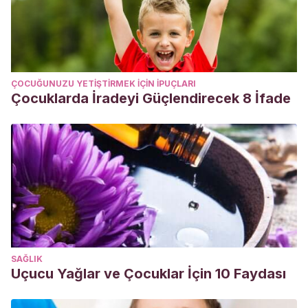
15 years: evidence from the 2010 China Family Panel
Studies.
BMC Public Health
. Diciembre 2021. 2212.
Wenk G. Dietary fats that improve brain function.
Psychology Today. Mayo 2012.
ÇOCUĞUNUZU YETIŞTIRMEK IÇIN IPUÇLARI
Çocuklarda İradeyi Güçlendirecek 8 İfade
SAĞLIK
Uçucu Yağlar ve Çocuklar İçin 10 Faydası