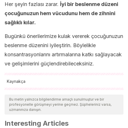
Her şeyin fazlası zarar.
İyi bir beslenme düzeni
çocuğunuzun hem vücudunu hem de zihnini
sağlıklı kılar.
Bugünkü önerilerimize kulak vererek çocuğunuzun
beslenme düzenini iyileştirin. Böylelikle
konsantrasyonlarını artırmalarına katkı sağlayacak
ve gelişimlerini güçlendirebileceksiniz.
Kaynakça
Tüm alıntı yapılan kaynaklar, kalitelerini, güvenilirliklerini,
güncelliklerini ve geçerliliklerini sağlamak için ekibimiz
Bu metin yalnızca bilgilendirme amaçlı sunulmuştur ve bir
profesyonelle görüşmeyi yerine geçmez. Şüpheleriniz varsa,
tarafından derinlemesine incelendi. Bu makalenin bibliyografisi
uzmanınıza danışın.
güvenilir ve akademik veya bilimsel doğruluğa sahip olarak
Interesting Articles
kabul edildi.