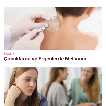
Alisi L, Cao R, et al. The relationships between vitamin K
and cognition: a review of current evidence.
Frontiers in
Neurology.
Marzo 2019. 10:239.
Amen DG., Harris WS., Kidd PM., Meysami S., Raji CA.,
Quantitative erythrocyte omega 3 epa plus dha levels are
related to higher regional cerebral blood flow on brain
spect.
J Alzheimers Dis,
2017. 58 (4): 1189-1199.
Bidzan-Bluma I, Lipowska M. Physical activity and cognitive
SAĞLIK
functioning of children: a systematic review.
International
Çocuklarda ve Ergenlerde Melanom
Journal of Environmental Research and Public Health
. Abril
2018. 15 (4): 800.
Chauhan A, Chauhan V. Beneficial effects of walnuts on
cognition and brain health.
Nutrients.
Febrero 2020. 12 (2):
550.
Crichton G. E, Ellias M. F, et al. Chocolate intake is
associated with better cognitive function: the Mayne-