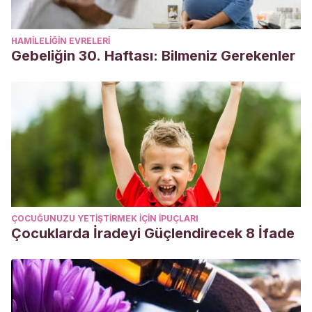
HAMILELIĞIN EVRELERI
Gebeliğin 30. Haftası: Bilmeniz Gerekenler
ÇOCUĞUNUZU YETIŞTIRMEK IÇIN IPUÇLARI
Çocuklarda İradeyi Güçlendirecek 8 İfade