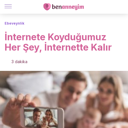
Ebeveynlik
İnternete Koyduğumuz
Her Şey, İnternette Kalır
3 dakika