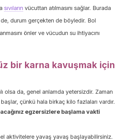
la
sıvıların
vücuttan atılmasını sağlar. Burada
e de, durum gerçekten de böyledir. Bol
anmasını önler ve vücudun su ihtiyacını
z bir karna kavuşmak için
lı olsa da, genel anlamda yetersizdir. Zaman
şlar, çünkü hala birkaç kilo fazlaları vardır.
pacağınız egzersizlere başlama vakti
el aktivitelere yavaş yavaş başlayabilirsiniz.