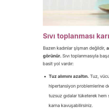
Sıvı toplanması kar
Bazen kadınlar şişman değildir,
a
görünür.
Sıvı toplanmasıyla başa
basit yol vardır:
Tuz alımını azaltın.
Tuz, vücut
hipertansiyon problemlerine de
tuzsuz gıdalar tüketerek hem sa
karna kavuşabilirsiniz.