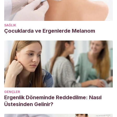
Corioamnionitis. In
Anales del sistema sanitario de Navarra
(Vol. 32, pp. 105-119). Gobierno de Navarra. Departamento
de Salud.
SAĞLIK
http://scielo.isciii.es/pdf/asisna/v32s1/obstetricia3.pdf
Çocuklarda ve Ergenlerde Melanom
Palencia, A.
(2009). Parto prematuro.
Sociedad
colombiana de pediatría
,
9
(4), 10-9.
Protocolos SEGO.
(2004). Amenaza de parto prematuro.
Quirós, G., Piedra, R., Bolívar, M., & Solano, N.
(2016).
Parto Pretérmino.
Revista Clínica de La Escuela de
Medicina UCR-HSJD
.
Roura, L. C.
(2006).
Parto prematuro
. Ed. Médica
Panamericana.
GENÇLER
Ergenlik Döneminde Reddedilme: Nasıl
Üstesinden Gelinir?