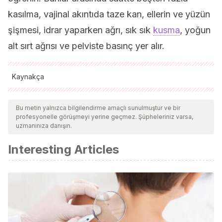
kasılma, vajinal akıntıda taze kan, ellerin ve yüzün
şişmesi, idrar yaparken ağrı, sık sık
kusma
, yoğun
alt sırt ağrısı ve pelviste basınç yer alır.
Kaynakça
Tüm alıntı yapılan kaynaklar, kalitelerini, güvenilirliklerini,
güncelliklerini ve geçerliliklerini sağlamak için ekibimiz
Bu metin yalnızca bilgilendirme amaçlı sunulmuştur ve bir
profesyonelle görüşmeyi yerine geçmez. Şüpheleriniz varsa,
tarafından derinlemesine incelendi. Bu makalenin bibliyografisi
uzmanınıza danışın.
güvenilir ve akademik veya bilimsel doğruluğa sahip olarak
Interesting Articles
kabul edildi.
Castaigne, V., Picone, O., & Frydman, R.
(2012). Parto
prematuro.
EMC – Ginecología-Obstetricia
.
https://doi.org/10.1016/s1283-081x(06)45070-0
Ochoa, A., & Pérez Dettoma, J.
(2009). Amenaza de
parto prematuro: Rotura prematura de membranas.