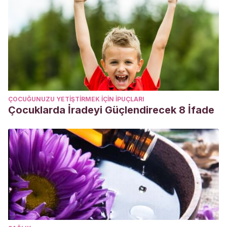
ÇOCUĞUNUZU YETIŞTIRMEK IÇIN IPUÇLARI
Çocuklarda İradeyi Güçlendirecek 8 İfade