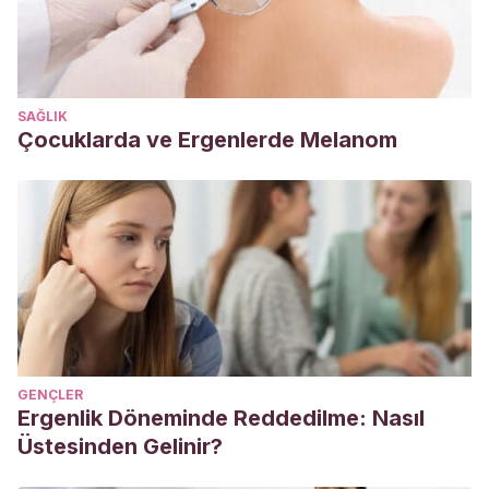
Preubel K., Milde-Busch A., Schmich P., Wetzstein M., Stark
K., Werber D., Risk factors for sporadic non pregnancy
associated listeriosis in Germany – immunocompromised
patients and frequently consumed ready to eat products.
SAĞLIK
PLoS One, 2015.
Çocuklarda ve Ergenlerde Melanom
GENÇLER
Ergenlik Döneminde Reddedilme: Nasıl
Üstesinden Gelinir?