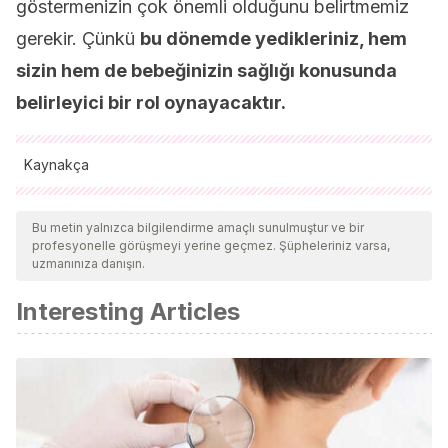
göstermenizin çok önemli olduğunu belirtmemiz
gerekir. Çünkü
bu dönemde yedikleriniz, hem
sizin hem de bebeğinizin sağlığı konusunda
belirleyici bir rol oynayacaktır.
Kaynakça
Tüm alıntı yapılan kaynaklar, kalitelerini, güvenilirliklerini,
güncelliklerini ve geçerliliklerini sağlamak için ekibimiz
Bu metin yalnızca bilgilendirme amaçlı sunulmuştur ve bir
profesyonelle görüşmeyi yerine geçmez. Şüpheleriniz varsa,
tarafından derinlemesine incelendi. Bu makalenin bibliyografisi
uzmanınıza danışın.
güvenilir ve akademik veya bilimsel doğruluğa sahip olarak
Interesting Articles
kabul edildi.
Vejrup K., Brandlistuen RE., Brantsaeter AL., Knutsen HK., et
al., Prenatal mercury exposure, maternal seafood
consumption and associations with child language at five
years. Environ Int, 2018. 110: 71-79.