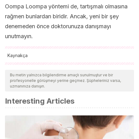
Oompa Loompa yöntemi de, tartışmalı olmasına
rağmen bunlardan biridir. Ancak, yeni bir şey
denemeden önce doktorunuza danışmayı
unutmayın.
Kaynakça
Tüm alıntı yapılan kaynaklar, kalitelerini, güvenilirliklerini,
güncelliklerini ve geçerliliklerini sağlamak için ekibimiz
Bu metin yalnızca bilgilendirme amaçlı sunulmuştur ve bir
profesyonelle görüşmeyi yerine geçmez. Şüpheleriniz varsa,
tarafından derinlemesine incelendi. Bu makalenin bibliyografisi
uzmanınıza danışın.
güvenilir ve akademik veya bilimsel doğruluğa sahip olarak
Interesting Articles
kabul edildi.
Haig, D. (2014). Troubled sleep: Night waking,
breastfeeding and parent-offspring conflict.
Evolution,
Medicine and Public Health.
https://doi.org/10.1093/emph/eou005