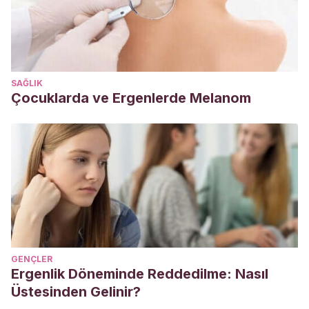
Hiscock, H., & Fisher, J. (2015). Sleeping like a baby?
Infant sleep: Impact on caregivers and current
controversies.
Journal of Paediatrics and Child Health.
https://doi.org/10.1111/jpc.12752
SAĞLIK
Arun Babu, T., Venkatesh, C., & Mahadevan, S. (2009).
Çocuklarda ve Ergenlerde Melanom
Shaken baby syndrome.
Indian Journal of Pediatrics.
https://doi.org/10.1007/s12098-009-0192-0
GENÇLER
Ergenlik Döneminde Reddedilme: Nasıl
Üstesinden Gelinir?