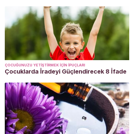
ÇOCUĞUNUZU YETIŞTIRMEK IÇIN IPUÇLARI
Çocuklarda İradeyi Güçlendirecek 8 İfade