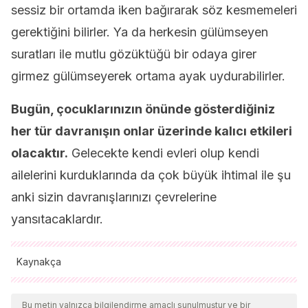
sessiz bir ortamda iken bağırarak söz kesmemeleri
gerektiğini bilirler. Ya da herkesin gülümseyen
suratları ile mutlu gözüktüğü bir odaya girer
girmez gülümseyerek ortama ayak uydurabilirler.
Bugün, çocuklarınızın önünde gösterdiğiniz
her tür davranışın onlar üzerinde kalıcı etkileri
olacaktır.
Gelecekte kendi evleri olup kendi
ailelerini kurduklarında da çok büyük ihtimal ile şu
anki sizin davranışlarınızı çevrelerine
yansıtacaklardır.
Kaynakça
Tüm alıntı yapılan kaynaklar, kalitelerini, güvenilirliklerini,
güncelliklerini ve geçerliliklerini sağlamak için ekibimiz
Bu metin yalnızca bilgilendirme amaçlı sunulmuştur ve bir