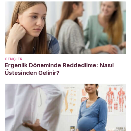
lectura infantil
. LD Books.
González Álvarez, C.
(2000). Estrategias y
procedimientos para fomentar la lectura en la familia y en
la escuela.
https://ruc.udc.es/dspace/bitstream/handle/2183/8101/LYT_15_
sequence=1
Jiménez, S. Y., & Rubio, E. L.
(2010). El valor de la lectura
GENÇLER
en relación con el comportamiento lector. Un estudio sobre
Ergenlik Döneminde Reddedilme: Nasıl
los hábitos lectores y el estilo de vida en niños.
Ocnos:
Üstesinden Gelinir?
Revista de estudios sobre lectura
, (6), 7-20.
https://revista.uclm.es/index.php/ocnos/article/view/188
Lomas, C.
(2002).
Có
mo hacer hijos lectores
. Ediciones
palabra. EspaÃ±a: Madrid.
Macías, M. C. M.
(2010). Los beneficios de la literatura
infantil.
Revista digital para profesionales de la enseñanza
,
1-6.