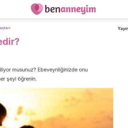
uçları
Yayı
edir?
 biliyor musunuz? Ebeveynliğinizde onu
er şeyi öğrenin.