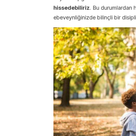
hissedebiliriz
. Bu durumlardan h
ebeveynliğinizde bilinçli bir disipl