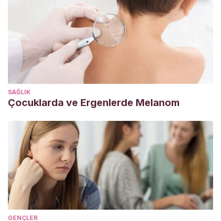
1-10.
http://www.inclusioneducativa.org/content/documents/Genera
López, S. I. M., & Valenzuela, B. G. E.
(2015). Niños y
adolescentes con necesidades educativas especiales.
Revista Médica Clínica Las Condes
,
26
(1), 42-51.
https://www.sciencedirect.com/science/article/pii/S0716864
SAĞLIK
Hegarty, S.
(1994). Educación de niños y jóvenes con
Çocuklarda ve Ergenlerde Melanom
discapacidades.
Principios y prácticas.
http://centrodocumentaciondown.com/uploads/documento
Briceño, E. D.
(2003). Creatividad como un recurso
psicológico para niños con necesidades educativas
especiales.
Sapiens. Revista Universitaria de Investigación
,
4
(2), 1-17.
https://www.redalyc.org/pdf/410/41040201.pdf
Arnaiz Sanchez, P.
(2007). La educacion inclusiva:
dilemas y desafios.
Educacion, Desarrollo y Diversidad
.
GENÇLER
Buey, M. . L. D.
(2010). Educacion Inclusiva.
Revista