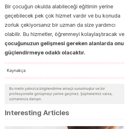
Bir çocuğun okulda alabileceği eğitimin yerine
geçebilecek pek çok hizmet vardır ve bu konuda
zorluk çekiyorsanız bir uzman da size yardımcı
olabilir. Bu hizmetler, öğrenmeyi kolaylaştıracak ve
çocuğunuzun gelişmesi gereken alanlarda onu
güçlendirmeye odaklı olacaktır.
Kaynakça
Tüm alıntı yapılan kaynaklar, kalitelerini, güvenilirliklerini,
güncelliklerini ve geçerliliklerini sağlamak için ekibimiz
Bu metin yalnızca bilgilendirme amaçlı sunulmuştur ve bir
profesyonelle görüşmeyi yerine geçmez. Şüpheleriniz varsa,
tarafından derinlemesine incelendi. Bu makalenin bibliyografisi
uzmanınıza danışın.
güvenilir ve akademik veya bilimsel doğruluğa sahip olarak
Interesting Articles
kabul edildi.
Fernández, A.
(2003). Educación inclusiva: Enseñar y
aprender entre la diversidad.
Revista digital UMBRAL
,
13
,