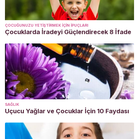
ÇOCUĞUNUZU YETIŞTIRMEK IÇIN IPUÇLARI
Çocuklarda İradeyi Güçlendirecek 8 İfade
SAĞLIK
Uçucu Yağlar ve Çocuklar İçin 10 Faydası