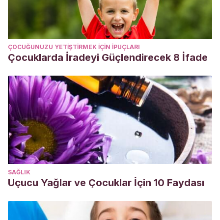
ÇOCUĞUNUZU YETIŞTIRMEK IÇIN IPUÇLARI
Çocuklarda İradeyi Güçlendirecek 8 İfade
SAĞLIK
Uçucu Yağlar ve Çocuklar İçin 10 Faydası