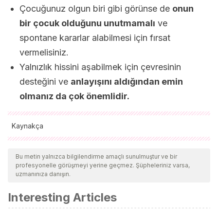
Çocuğunuz olgun biri gibi görünse de
onun
bir çocuk olduğunu unutmamalı
ve
spontane kararlar alabilmesi için fırsat
vermelisiniz.
Yalnızlık hissini aşabilmek için çevresinin
desteğini ve
anlayışını aldığından emin
olmanız da çok önemlidir.
Kaynakça
Tüm alıntı yapılan kaynaklar, kalitelerini, güvenilirliklerini,
güncelliklerini ve geçerliliklerini sağlamak için ekibimiz
Bu metin yalnızca bilgilendirme amaçlı sunulmuştur ve bir
profesyonelle görüşmeyi yerine geçmez. Şüpheleriniz varsa,
tarafından derinlemesine incelendi. Bu makalenin bibliyografisi
uzmanınıza danışın.
güvenilir ve akademik veya bilimsel doğruluğa sahip olarak
Interesting Articles
kabul edildi.
Villalobos, C. D. A., & Mondragón, L. E. C.
(2017).