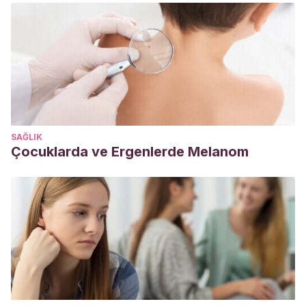
Autoconcepto y habilidades sociales en niños como hijos
únicos y niños con hermanos.
PsicoEducativa: reflexiones y
propuestas
,
3
(5), 38-44.
https://psicoeducativa.edusol.info/index.php/rpsicoedu/artic
Bayrakal, S., & Kope, T. M.
(1990). Dysfunction in the
single-parent and only-child family.
Adolescence
,
25
(97), 1.
https://search.proquest.com/openview/e5a49fc1887cfc5839
SAĞLIK
pq-origsite=gscholar&cbl=41539
Çocuklarda ve Ergenlerde Melanom
Liu, C., Munakata, T., & Onuoha, F. N.
(2005). Mental
health condition of the only-child: a study of urban and
rural high school students in China.
Adolescence
,
40
(160).
https://pubmed.ncbi.nlm.nih.gov/16468675/