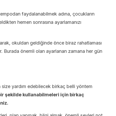
tempodan faydalanabilmek adına, çocukların
eldikten hemen sonrasına ayarlamanızı
arak, okuldan geldiğinde önce biraz rahatlaması
ir. Burada önemli olan ayarlanan zamana her gün
size yardım edebilecek birkaç belli yöntem
ir şekilde kullanabilmeleri için birkaç
niz.
leri, plan yapmak, bilgi almak, önemli şeyleri not