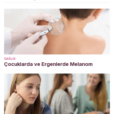
Jeong JN. Effect of Pre-meal Water Consumption on
Energy Intake and Satiety in Non-obese Young Adults. Clin
Nutr Res. 2018 Oct;7(4):291-296.
Sethi S, Richter JE. Diet and gastroesophageal reflux
disease: role in pathogenesis and management. Curr Opin
Gastroenterol. 2017 Mar;33(2):107-111.
SAĞLIK
Çocuklarda ve Ergenlerde Melanom