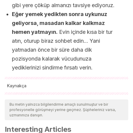
gibi yere çöküp almanızı tavsiye ediyoruz.
Eğer yemek yedikten sonra uykunuz
geliyorsa, masadan kalkar kalkmaz
hemen yatmayın.
Evin içinde kısa bir tur
atın, oturup biraz sohbet edin… Yani
yatmadan önce bir süre daha dik
pozisyonda kalarak vücudunuza
yediklerinizi sindirme fırsatı verin.
Kaynakça
Tüm alıntı yapılan kaynaklar, kalitelerini, güvenilirliklerini,
güncelliklerini ve geçerliliklerini sağlamak için ekibimiz
Bu metin yalnızca bilgilendirme amaçlı sunulmuştur ve bir
profesyonelle görüşmeyi yerine geçmez. Şüpheleriniz varsa,
tarafından derinlemesine incelendi. Bu makalenin bibliyografisi
uzmanınıza danışın.
güvenilir ve akademik veya bilimsel doğruluğa sahip olarak
Interesting Articles
kabul edildi.