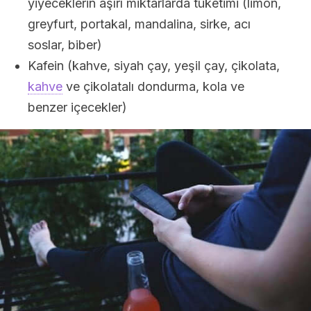
yiyeceklerin aşırı miktarlarda tüketimi (limon,
greyfurt, portakal, mandalina, sirke, acı
soslar, biber)
Kafein (kahve, siyah çay, yeşil çay, çikolata,
kahve
ve çikolatalı dondurma, kola ve
benzer içecekler)