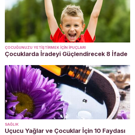
ÇOCUĞUNUZU YETIŞTIRMEK IÇIN IPUÇLARI
Çocuklarda İradeyi Güçlendirecek 8 İfade
SAĞLIK
Uçucu Yağlar ve Çocuklar İçin 10 Faydası