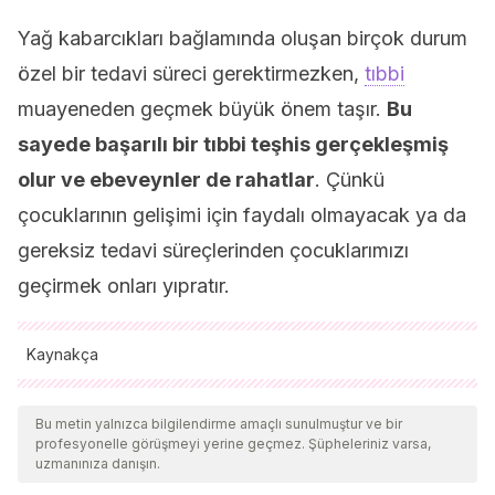
Yağ kabarcıkları bağlamında oluşan birçok durum
özel bir tedavi süreci gerektirmezken,
tıbbi
muayeneden geçmek büyük önem taşır.
Bu
sayede başarılı bir tıbbi teşhis gerçekleşmiş
olur ve ebeveynler de rahatlar
. Çünkü
çocuklarının gelişimi için faydalı olmayacak ya da
gereksiz tedavi süreçlerinden çocuklarımızı
geçirmek onları yıpratır.
Kaynakça
Tüm alıntı yapılan kaynaklar, kalitelerini, güvenilirliklerini,
güncelliklerini ve geçerliliklerini sağlamak için ekibimiz
Bu metin yalnızca bilgilendirme amaçlı sunulmuştur ve bir
profesyonelle görüşmeyi yerine geçmez. Şüpheleriniz varsa,
tarafından derinlemesine incelendi. Bu makalenin bibliyografisi
uzmanınıza danışın.
güvenilir ve akademik veya bilimsel doğruluğa sahip olarak