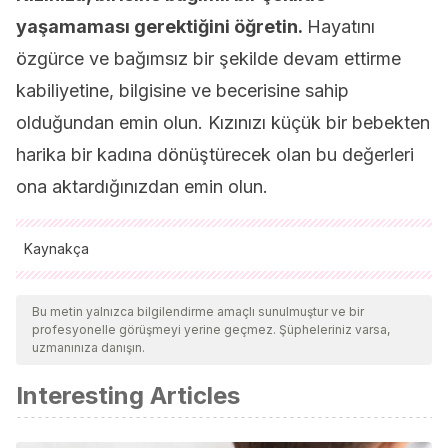
yaşamaması gerektiğini öğretin.
Hayatını
özgürce ve bağımsız bir şekilde devam ettirme
kabiliyetine, bilgisine ve becerisine sahip
olduğundan emin olun. Kızınızı küçük bir bebekten
harika bir kadına dönüştürecek olan bu değerleri
ona aktardığınızdan emin olun.
Kaynakça
Tüm alıntı yapılan kaynaklar, kalitelerini, güvenilirliklerini,
güncelliklerini ve geçerliliklerini sağlamak için ekibimiz
Bu metin yalnızca bilgilendirme amaçlı sunulmuştur ve bir
profesyonelle görüşmeyi yerine geçmez. Şüpheleriniz varsa,
tarafından derinlemesine incelendi. Bu makalenin bibliyografisi
uzmanınıza danışın.
güvenilir ve akademik veya bilimsel doğruluğa sahip olarak
Interesting Articles
kabul edildi.
Muñoz, A. C.
(2014). Padre Verdi: Mujeres verdianas: