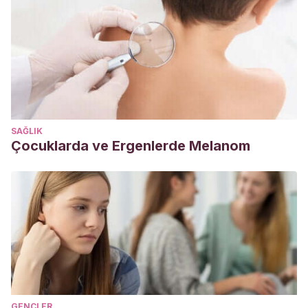
reflexiones sobre la paternidad y la relación padre/hija.
Síneris: revista de musicología
, (16), 2.
https://dialnet.unirioja.es/descarga/articulo/6354475.pdf
Spiegel, R.
(1967). Papel de las relaciones padre-hija en
mujeres deprimidas.
https://opus4.kobv.de/opus4-
Fromm/files/21002/Spiegel_R_1967a.pdf
García, E., Salguero, A., & Pérez, G.
(2010). Expectativas
SAĞLIK
y estereotipos de género en la relación entre padres e
Çocuklarda ve Ergenlerde Melanom
hijas.
Enseñanza e investigación en psicología
,
15
(2), 325-
341.
https://www.redalyc.org/pdf/292/29215980006.pdf
GENÇLER