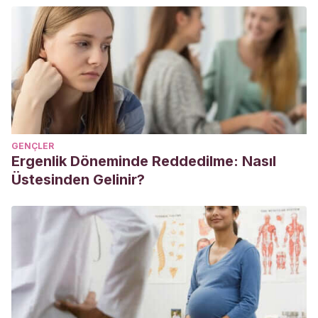
Mosquera D, Gonzalez, A
(2009) Escala de Apego y
Patrones Relacionales.
Mosquera, D., & González, A.
(2013). Del apego
temprano a los síntomas del trastorno límite de
personalidad.
Revista Digital de Medicina Psicosomática y
Psicoterapia
,
3
(3), 1-33.
http://www.psicociencias.com/pdf_noticias/Apego_y_TLP.pdf
GENÇLER
Shaffer, D. R., & del Barrio Martínez, C.
(2002).
Ergenlik Döneminde Reddedilme: Nasıl
Desarrollo social y de la personalidad
. Madrid: Thomson.
Üstesinden Gelinir?