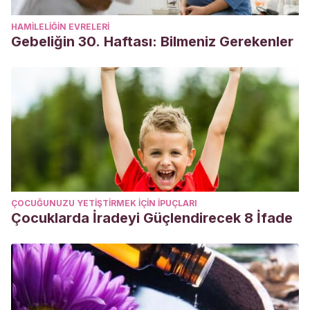
HAMILELIĞIN EVRELERI
Gebeliğin 30. Haftası: Bilmeniz Gerekenler
ÇOCUĞUNUZU YETIŞTIRMEK IÇIN IPUÇLARI
Çocuklarda İradeyi Güçlendirecek 8 İfade