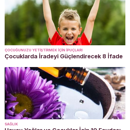
ÇOCUĞUNUZU YETIŞTIRMEK IÇIN IPUÇLARI
Çocuklarda İradeyi Güçlendirecek 8 İfade
SAĞLIK