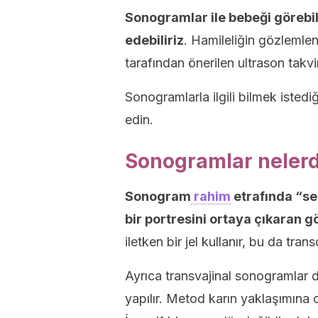
Sonogramlar ile bebeği görebili
edebiliriz
. Hamileliğin gözlemlen
tarafından önerilen ultrason takv
Sonogramlarla ilgili bilmek iste
edin.
Sonogramlar nelerd
Sonogram
rahim
etrafında “se
bir portresini ortaya çıkaran g
iletken bir jel kullanır, bu da tra
Ayrıca transvajinal sonogramlar da
yapılır. Metod karın yaklaşımına o