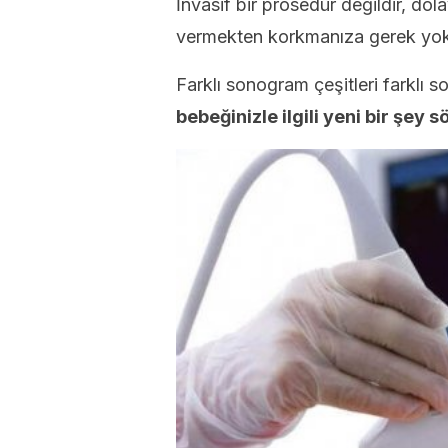
İnvasif bir prosedür değildir, dol
vermekten korkmanıza gerek yok
Farklı sonogram çeşitleri farklı s
bebeğinizle ilgili yeni bir şey s