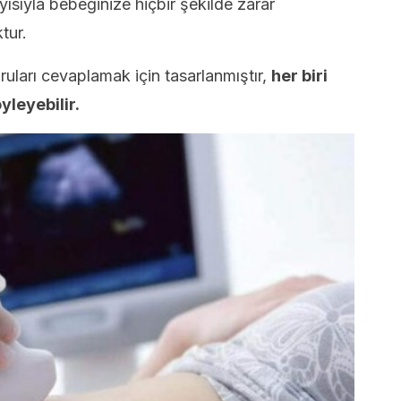
ayısıyla bebeğinize hiçbir şekilde zarar
tur.
oruları cevaplamak için tasarlanmıştır,
her biri
öyleyebilir.