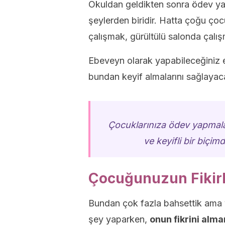
Okuldan geldikten sonra ödev y
şeylerden biridir. Hatta çoğu çoc
çalışmak, gürültülü salonda çalışm
Ebeveyn olarak yapabileceğiniz e
bundan keyif almalarını sağlayaca
Çocuklarınıza ödev yapmaları i
ve keyifli bir biçim
Çocuğunuzun Fikirl
Bundan çok fazla bahsettik ama y
şey yaparken,
onun fikrini alm