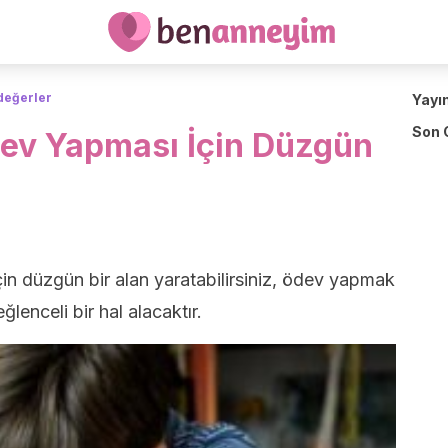
değerler
Yayı
Son 
v Yapması İçin Düzgün
 düzgün bir alan yaratabilirsiniz, ödev yapmak
lenceli bir hal alacaktır.