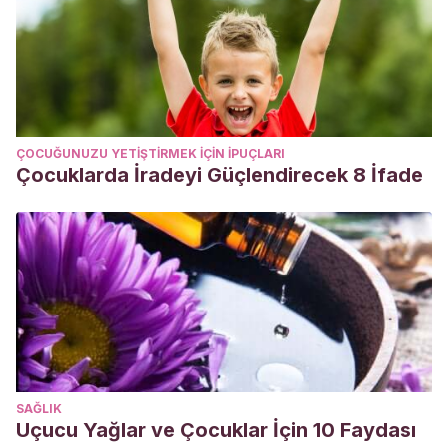
ÇOCUĞUNUZU YETIŞTIRMEK IÇIN IPUÇLARI
Çocuklarda İradeyi Güçlendirecek 8 İfade
SAĞLIK
Uçucu Yağlar ve Çocuklar İçin 10 Faydası