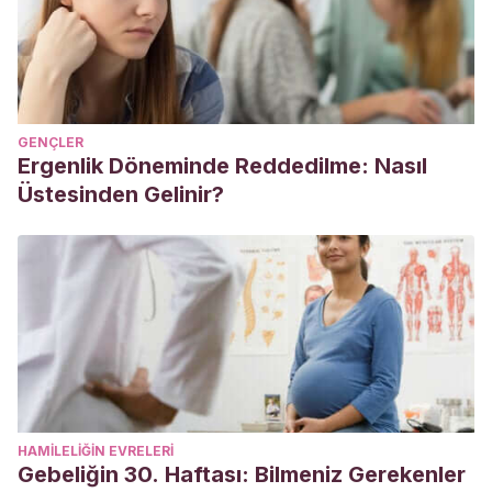
living/sleep/Paginas/healthy-sleep-habits-how-many-
hours-does-your-child-need.aspx
GENÇLER
Ergenlik Döneminde Reddedilme: Nasıl
Üstesinden Gelinir?
HAMILELIĞIN EVRELERI
Gebeliğin 30. Haftası: Bilmeniz Gerekenler