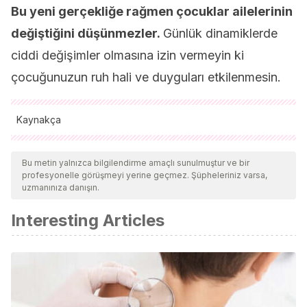
Bu yeni gerçekliğe rağmen çocuklar ailelerinin
değiştiğini düşünmezler.
Günlük dinamiklerde
ciddi değişimler olmasına izin vermeyin ki
çocuğunuzun ruh hali ve duyguları etkilenmesin.
Kaynakça
Tüm alıntı yapılan kaynaklar, kalitelerini, güvenilirliklerini,
güncelliklerini ve geçerliliklerini sağlamak için ekibimiz
Bu metin yalnızca bilgilendirme amaçlı sunulmuştur ve bir
profesyonelle görüşmeyi yerine geçmez. Şüpheleriniz varsa,
tarafından derinlemesine incelendi. Bu makalenin bibliyografisi
uzmanınıza danışın.
güvenilir ve akademik veya bilimsel doğruluğa sahip olarak
Interesting Articles
kabul edildi.
Amato, P.; Keith, B.
(1991). Parental divorce and the well-
being of children: A meta-analysis. Psychological-Bulletin,
1991 Jul; 110 (1): 26-46
Caplan, G.
(1993). Prevención de los trastornos