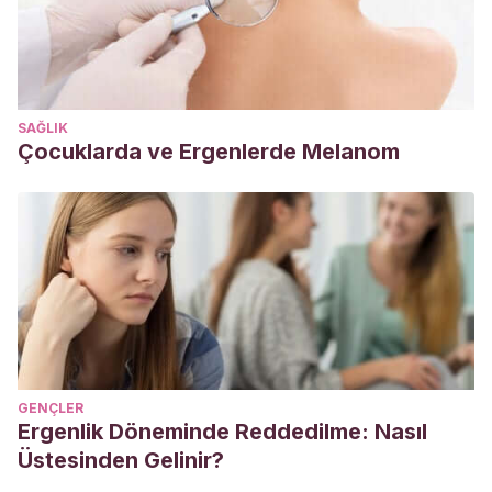
psicológicos en los hijos de padres divorciados. En:
Caplan, G. Aspectos preventivos en salud mental.
Barcelona: Paidós.
Garin, P. B.
(1992). Un análisis exploratorio de los posibles
SAĞLIK
efectos del divorcio en los hijos.
Psicothema
,
4
(2), 491-511.
Çocuklarda ve Ergenlerde Melanom
Salvador, G. P., & Del Barrio, V.
(1995). El efecto del
divorcio sobre la ansiedad de los hijos.
Psicothema
,
7
(3),
489-497.
https://www.redalyc.org/pdf/727/72707302.pdf
Shaw, D.
(1991) The Effects of divorce on children’s
adjustment. Behavior Modification, 15(4), 456-485.
Testor, C. P., Pujol, M. D., Vidal, C. V., & Alegret, I. A.
(2009). El divorcio: una aproximación psicológica.
Universidad Ramon Llull
,
2
, 39-46.
GENÇLER
https://www.researchgate.net/profile/Carles_Testor/public
Ergenlik Döneminde Reddedilme: Nasıl
divorcio-una-aproximacion-psicologica.pdf
Üstesinden Gelinir?