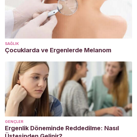
Janin, B.
(2012). Los niños rebeldes y desafiantes de hoy.
Actualidad Psicológica
, 2-5.
https://beatrizjanin.com.ar/mis-
articulos/chicos-rebeldes-desafiantes-de-hoy.pdf
Calvete, E., Orue, I., Gamez-Guadix, M., & Bushman, B.
J.
(2015). Predictors of child-to-parent aggression: A 3-
SAĞLIK
year longitudinal study.
Developmental psychology
,
51
(5),
Çocuklarda ve Ergenlerde Melanom
663.
https://psycnet.apa.org/doiLanding?
doi=10.1037/a0039092
GENÇLER
Ergenlik Döneminde Reddedilme: Nasıl
Üstesinden Gelinir?