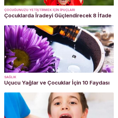
ÇOCUĞUNUZU YETIŞTIRMEK IÇIN IPUÇLARI
Çocuklarda İradeyi Güçlendirecek 8 İfade
SAĞLIK
Uçucu Yağlar ve Çocuklar İçin 10 Faydası