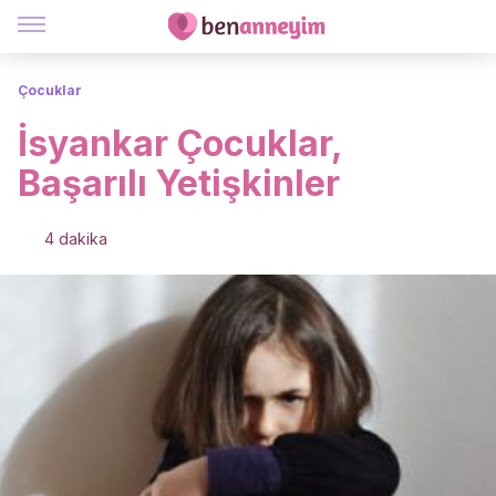
Çocuklar
İsyankar Çocuklar,
Başarılı Yetişkinler
4 dakika