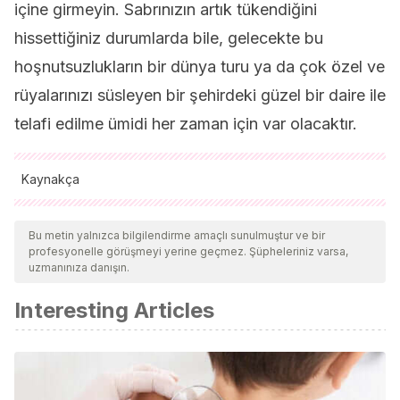
içine girmeyin. Sabrınızın artık tükendiğini
hissettiğiniz durumlarda bile, gelecekte bu
hoşnutsuzlukların bir dünya turu ya da çok özel ve
rüyalarınızı süsleyen bir şehirdeki güzel bir daire ile
telafi edilme ümidi her zaman için var olacaktır.
Kaynakça
Tüm alıntı yapılan kaynaklar, kalitelerini, güvenilirliklerini,
güncelliklerini ve geçerliliklerini sağlamak için ekibimiz
Bu metin yalnızca bilgilendirme amaçlı sunulmuştur ve bir
profesyonelle görüşmeyi yerine geçmez. Şüpheleriniz varsa,
tarafından derinlemesine incelendi. Bu makalenin bibliyografisi
uzmanınıza danışın.
güvenilir ve akademik veya bilimsel doğruluğa sahip olarak
Interesting Articles
kabul edildi.
Céspedes, A.
(2007). Niños con pataleta, adolescentes
desafiantes.
Como manejar los trastornos de conducta en
los hijos. Ed Vergara, Chile
.