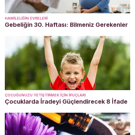
HAMILELIĞIN EVRELERI
Gebeliğin 30. Haftası: Bilmeniz Gerekenler
ÇOCUĞUNUZU YETIŞTIRMEK IÇIN IPUÇLARI
Çocuklarda İradeyi Güçlendirecek 8 İfade