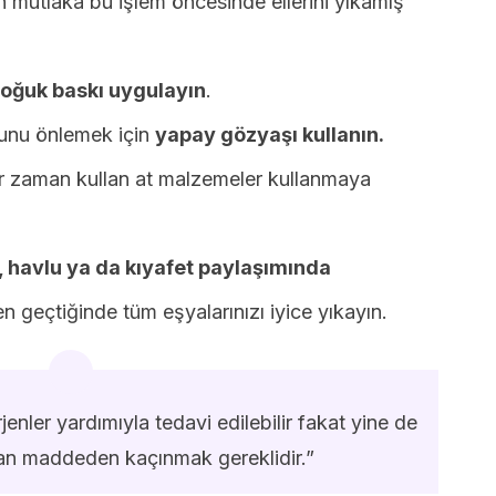
n mutlaka bu işlem öncesinde ellerini yıkamış
soğuk baskı uygulayın
.
unu önlemek için
yapay gözyaşı kullanın.
her zaman kullan at malzemeler kullanmaya
 havlu ya da kıyafet paylaşımında
 geçtiğinde tüm eşyalarınızı iyice yıkayın.
rjenler yardımıyla tedavi edilebilir fakat yine de
lan maddeden kaçınmak gereklidir.”