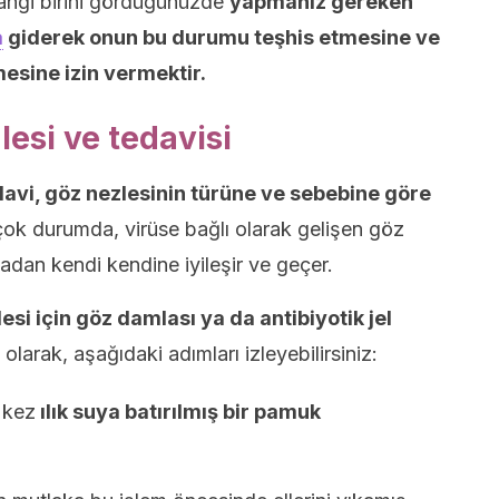
hangi birini gördüğünüzde
yapmanız gereken
a
giderek onun bu durumu teşhis etmesine ve
esine izin vermektir.
esi ve tedavisi
davi, göz nezlesinin türüne ve sebebine göre
çok durumda, virüse bağlı olarak gelişen göz
madan kendi kendine iyileşir ve geçer.
esi için göz damlası ya da antibiyotik jel
olarak, aşağıdaki adımları izleyebilirsiniz:
 kez
ılık suya batırılmış bir pamuk