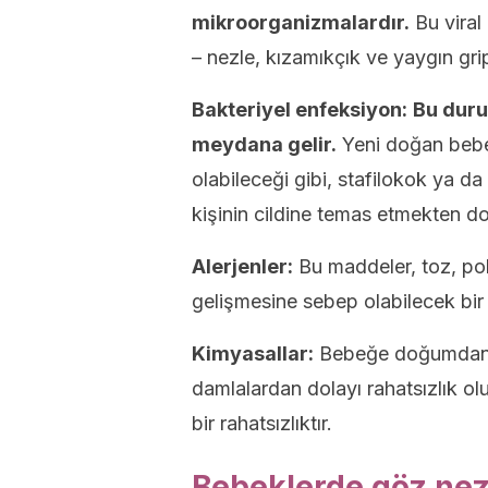
mikroorganizmalardır.
Bu viral 
– nezle, kızamıkçık ve yaygın grip
Bakteriyel enfeksiyon:
Bu duru
meydana gelir.
Yeni doğan bebek
olabileceği gibi, stafilokok ya da
kişinin cildine temas etmekten dol
Alerjenler:
Bu maddeler, toz, pol
gelişmesine sebep olabilecek bir 
Kimyasallar:
Bebeğe doğumdan so
damlalardan dolayı rahatsızlık olu
bir rahatsızlıktır.
Bebeklerde göz nezle