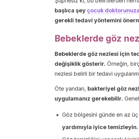
Şüphesiz ki, bu belirtilerden her
başlıca şey
çocuk doktorunuz
gerekli tedavi yöntemini önerm
Bebeklerde göz nezl
Bebeklerde göz nezlesi için te
değişiklik gösterir.
Örneğin, bir
nezlesi belirli bir tedavi uygulan
Öte yandan,
bakteriyel göz nezl
uygulamanız gerekebilir.
Genel 
Göz bölgesini günde en az üç
yardımıyla iyice temizleyin.