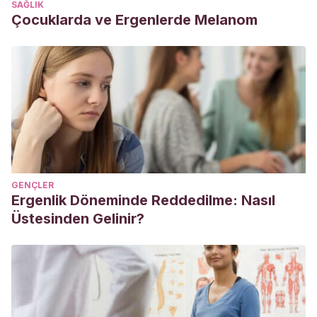
SAĞLIK
Kawano, A., Matsuda, T., & Xiao, L.
(2015). Educación
Çocuklarda ve Ergenlerde Melanom
social en Japón. Pedagogia Social Revista
Interuniversitaria.
https://recyt.fecyt.es/index.php/PSRI/article/view/44165
Gainey, Peter & Andressen, Curtis.
(2002). The
Japanese Education System: Globalisation and International
Education. Japanese Studies. 22. 153-167.
10.1080/1037139022000016564.
https://www.tandfonline.com/doi/pdf/10.1080/103713902200
GENÇLER
Damian J. Rivers
(2010) Ideologies of internationalisation
Ergenlik Döneminde Reddedilme: Nasıl
and the treatment of diversity within Japanese higher
Üstesinden Gelinir?
education, Journal of Higher Education Policy and
Management, 32:5, 441-454.
https://www.tandfonline.com/doi/abs/10.1080/1360080X.2010.5