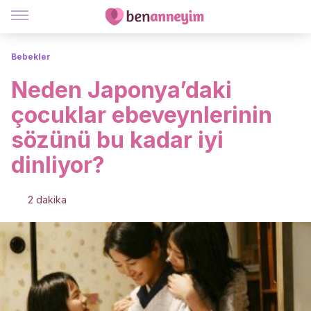
Bebekler
Neden Japonya’daki
çocuklar ebeveynlerinin
sözünü bu kadar iyi
dinliyor?
2 dakika