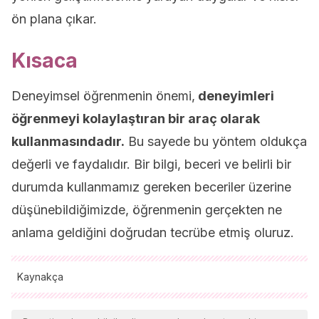
ön plana çıkar.
Kısaca
Deneyimsel öğrenmenin önemi,
deneyimleri
öğrenmeyi kolaylaştıran bir araç olarak
kullanmasındadır.
Bu sayede bu yöntem oldukça
değerli ve faydalıdır. Bir bilgi, beceri ve belirli bir
durumda kullanmamız gereken beceriler üzerine
düşünebildiğimizde, öğrenmenin gerçekten ne
anlama geldiğini doğrudan tecrübe etmiş oluruz.
Kaynakça
Tüm alıntı yapılan kaynaklar, kalitelerini, güvenilirliklerini,
güncelliklerini ve geçerliliklerini sağlamak için ekibimiz