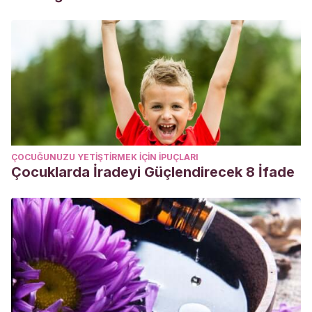
ÇOCUĞUNUZU YETIŞTIRMEK IÇIN IPUÇLARI
Çocuklarda İradeyi Güçlendirecek 8 İfade