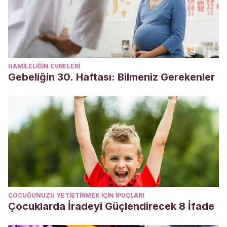
HAMILELIĞIN EVRELERI
Gebeliğin 30. Haftası: Bilmeniz Gerekenler
ÇOCUĞUNUZU YETIŞTIRMEK IÇIN IPUÇLARI
Çocuklarda İradeyi Güçlendirecek 8 İfade