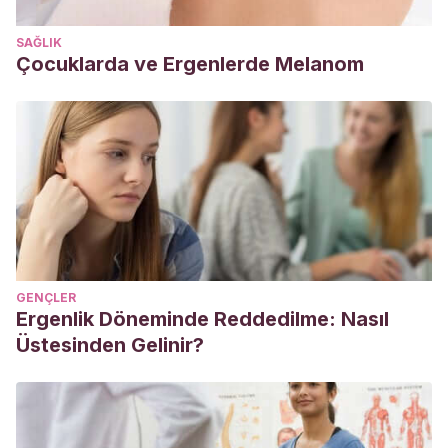
Mesas Carmen, & Sancho Vicente Sonia.
(2010). El
SAĞLIK
ciberacoso en la enseñanza obligatoria.
Aula Abierta
.
Çocuklarda ve Ergenlerde Melanom
GENÇLER
Ergenlik Döneminde Reddedilme: Nasıl
Üstesinden Gelinir?