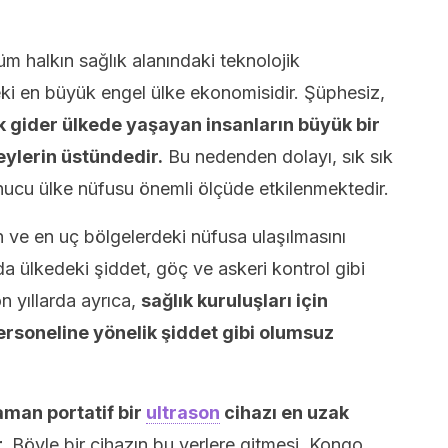
 halkın sağlık alanındaki teknolojik
ki en büyük engel ülke ekonomisidir. Şüphesiz,
 gider ülkede yaşayan insanların büyük bir
eylerin üstündedir.
Bu nedenden dolayı, sık sık
onucu ülke nüfusu önemli ölçüde etkilenmektedir.
an ve en uç bölgelerdeki nüfusa ulaşılmasını
a ülkedeki şiddet, göç ve askeri kontrol gibi
n yıllarda ayrıca,
sağlık kuruluşları için
personeline yönelik şiddet gibi olumsuz
aman portatif bir
ultrason
cihazı en uzak
.
Böyle bir cihazın bu yerlere gitmesi, Kongo