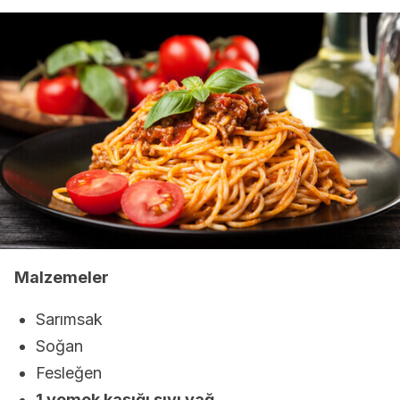
Malzemeler
Sarımsak
Soğan
Fesleğen
1 yemek kaşığı sıvı yağ