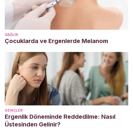
acids and their health benefits. Annu Rev Food Sci
Techonl, 2018. 9: 345-381.
SAĞLIK
Çocuklarda ve Ergenlerde Melanom
GENÇLER
Ergenlik Döneminde Reddedilme: Nasıl
Üstesinden Gelinir?