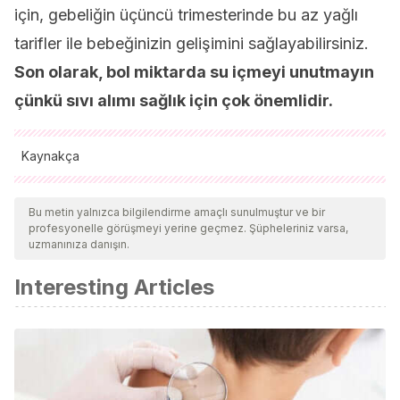
için, gebeliğin üçüncü trimesterinde bu az yağlı
tarifler ile bebeğinizin gelişimini sağlayabilirsiniz.
Son olarak, bol miktarda su içmeyi unutmayın
çünkü sıvı alımı sağlık için çok önemlidir.
Kaynakça
Tüm alıntı yapılan kaynaklar, kalitelerini, güvenilirliklerini,
güncelliklerini ve geçerliliklerini sağlamak için ekibimiz
Bu metin yalnızca bilgilendirme amaçlı sunulmuştur ve bir
profesyonelle görüşmeyi yerine geçmez. Şüpheleriniz varsa,
tarafından derinlemesine incelendi. Bu makalenin bibliyografisi
uzmanınıza danışın.
güvenilir ve akademik veya bilimsel doğruluğa sahip olarak
Interesting Articles
kabul edildi.
Szajewska H., Szajewski T., Saturated fat controversy:
importance of systematic reviews and meta analyses. Crit
Rev Food Sci Nutr, 2016. 56 (12): 1947-51.
Shahidi F., Ambigaipalan P., Omega 3 polyunsaturated fatty